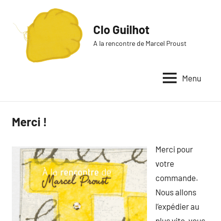
Aller
au
Clo Guilhot
contenu
A la rencontre de Marcel Proust
Menu
Merci !
Merci pour
votre
commande.
Nous allons
l’expédier au
plus vite, vous